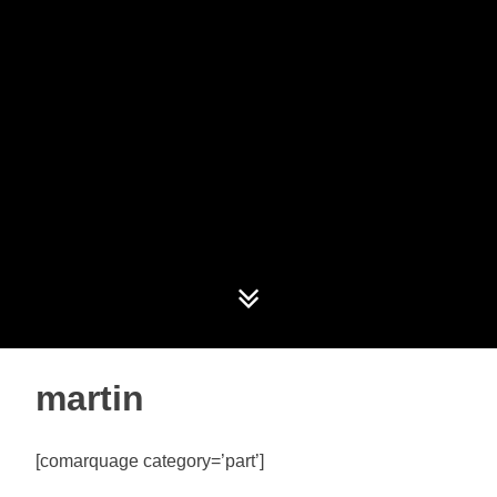
martin
[comarquage category=’part’]