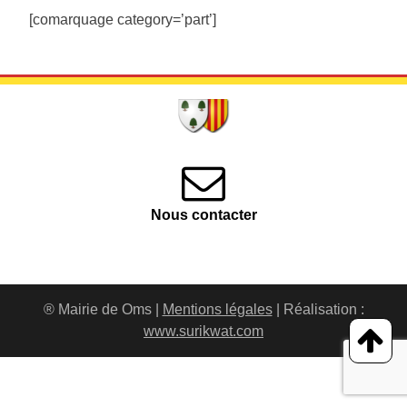
[comarquage category=’part’]
Nous contacter
® Mairie de Oms |
Mentions légales
| Réalisation :
www.surikwat.com