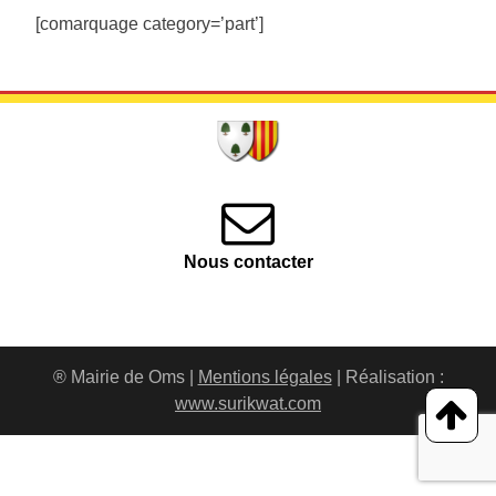
[comarquage category=’part’]
Nous contacter
® Mairie de Oms |
Mentions légales
| Réalisation :
www.surikwat.com