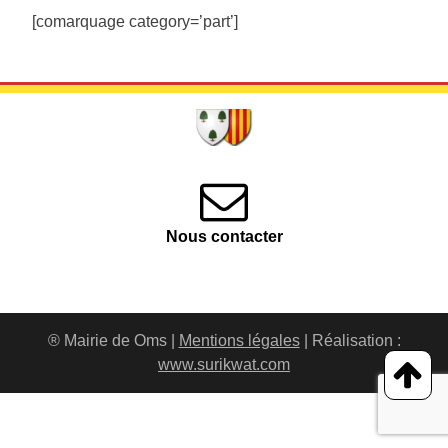
[comarquage category=’part’]
Nous contacter
® Mairie de Oms |
Mentions légales
| Réalisation :
www.surikwat.com