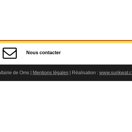
Nous contacter
Mairie de Oms |
Mentions légales
| Réalisation :
www.surikwat.