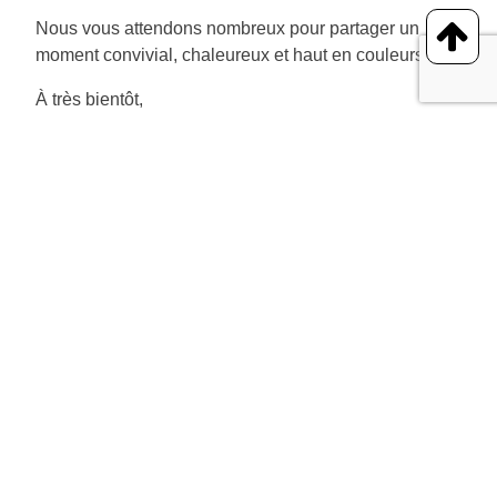
Nous vous attendons nombreux pour partager un
moment convivial, chaleureux et haut en couleurs !
À très bientôt,
Le comité des fêtes
Fête du village d’OMS • Samedi 2 août 2025 • Place
de la Mairie
Partager :