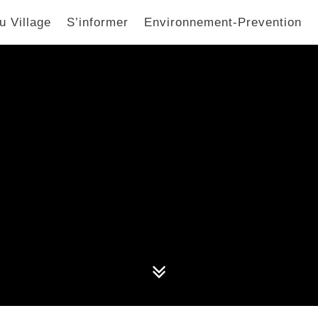
u Village
S’informer
Environnement-Prevention