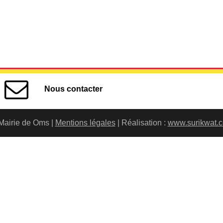
Nous contacter
Mairie de Oms |
Mentions légales
| Réalisation :
www.surikwat.