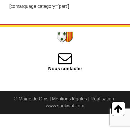
[comarquage category=’part’]
Nous contacter
® Mairie de Oms |
Mentions légales
| Réalisation :
www.surikwat.com