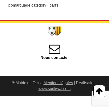
[comarquage category=’part’]
Nous contacter
® Mairie de Oms |
Mentions légales
| Réalisation :
www.surikwat.com