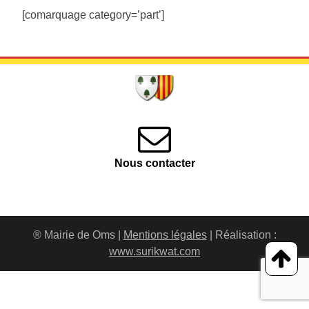
[comarquage category=’part’]
Nous contacter
® Mairie de Oms |
Mentions légales
| Réalisation :
www.surikwat.com