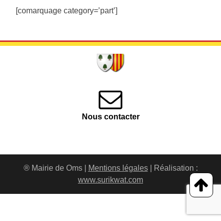
[comarquage category=’part’]
Nous contacter
® Mairie de Oms |
Mentions légales
| Réalisation :
www.surikwat.com