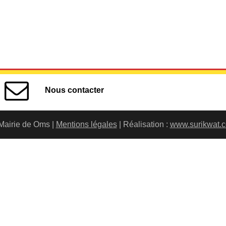
Nous contacter
Mairie de Oms |
Mentions légales
| Réalisation :
www.surikwat.