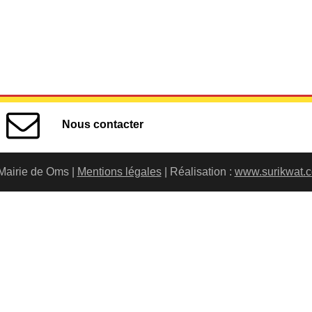
Nous contacter
Mairie de Oms |
Mentions légales
| Réalisation :
www.surikwat.