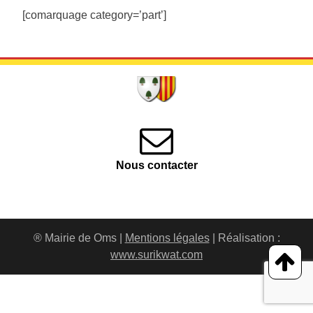
[comarquage category=’part’]
Nous contacter
® Mairie de Oms |
Mentions légales
| Réalisation :
www.surikwat.com