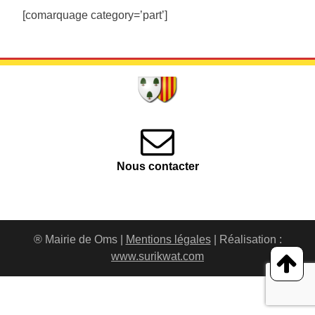
[comarquage category=’part’]
Nous contacter
® Mairie de Oms |
Mentions légales
| Réalisation :
www.surikwat.com