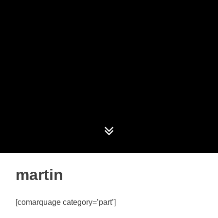
martin
[comarquage category=’part’]