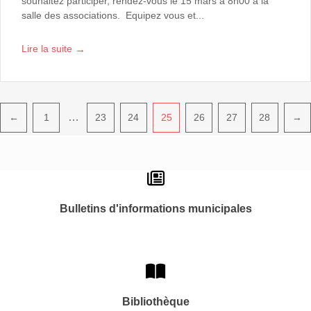
souhaitez participer, rendez-vous le 15 mars à 8h00 à la
salle des associations. Equipez vous et...
→
Lire la suite
Pagination
…
←
1
23
24
25
26
27
28
→
Bulletins d'informations municipales
Bibliothèque