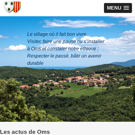
MENU
Le village où il fait bon vivre.
Visiter, faire une pause ou s’installer
à Oms et constater notre éthique :
Respecter le passé, bâtir un avenir
durable
Les actus
de Oms