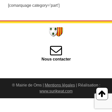
[comarquage category=’part’]
Nous contacter
® Mairie de Oms |
Mentions légales
| Réalisation :
www.surikwat.com