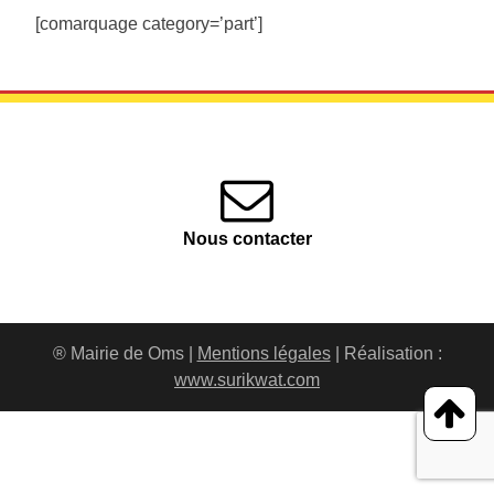
[comarquage category=’part’]
Nous contacter
® Mairie de Oms |
Mentions légales
| Réalisation :
www.surikwat.com