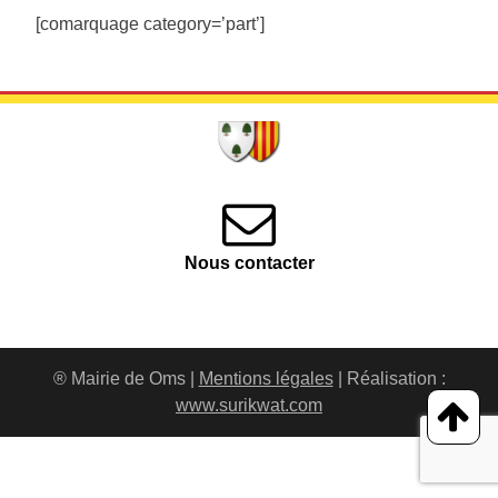
[comarquage category=’part’]
Nous contacter
® Mairie de Oms |
Mentions légales
| Réalisation :
www.surikwat.com